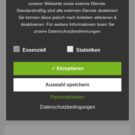
unserer Webseite sowie externe Dienste.
Standardmäßig sind alle externen Dienste deaktiviert.
Sie können diese jedoch nach belieben aktivieren &
deaktivieren. Für weitere Informationen lesen Sie
unsere Datenschutzbestimmungen.
Essenziell
Statistiken
✓ Akzeptieren
Auswahl speichern
Ergebnisse Wintercup F Jugend 2025
Personalisieren
Dieser Beitrag wurde veröffentlicht in
Allgemein
,
Allgemein Jugend
,
Datenschutzbedingungen
Jugend B
,
Jugend C
,
Jugend D
,
Jugend E
,
Jugend F
von
Admin
.
Permalink