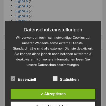
Jugend A
(1)
Jugend B
(2)
Jugend C
(2)
Jugend D
(2)
Jugend E
(2)
Jugend F
(2)
Datenschutzeinstellungen
Jugend G
(1)
Wir verwenden technisch notwendige Cookies auf
unserer Webseite sowie externe Dienste.
Archiv
Standardmäßig sind alle externen Dienste deaktiviert.
Sie können diese jedoch nach belieben aktivieren &
März 2026
(1)
deaktivieren. Für weitere Informationen lesen Sie
November 2025
(1)
März 2025
(1)
unsere Datenschutzbestimmungen.
Februar 2025
(1)
Oktober 2024
(1)
November 2023
(1)
Essenziell
Statistiken
Juni 2023
(1)
November 2022
(1)
✓ Akzeptieren
März 2022
(1)
Dezember 2021
(1)
August 2021
(1)